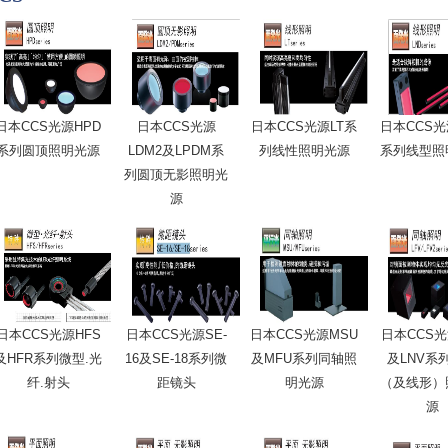
日本CCS光源HPD
日本CCS光源
日本CCS光源LT系
日本CCS光
系列圆顶照明光源
LDM2及LPDM系
列线性照明光源
系列线型照
列圆顶无影照明光
源
日本CCS光源HFS
日本CCS光源SE-
日本CCS光源MSU
日本CCS光
及HFR系列微型.光
16及SE-18系列微
及MFU系列同轴照
及LNV系
纤.射头
距镜头
明光源
（及线形）
源