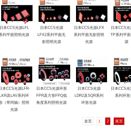
日本CCS光源LFL
日本CCS光源
日本CCS光源LFX
日本CCS光源
系列平面照明光源
LFX2系列平面无
系列平面无影照明
TP系列平
影照明光源
光源
源
日本CCS光源LFR-
日本CCS光源环形
日本CCS光源
日本CCS光
LKR及LAV系列环
FPR及方形FPQ低
LDR2及SQR系列
系列环形
形（带同轴）照明
角度系列照明光源
环形光源
光源
首页
1
2
尾页