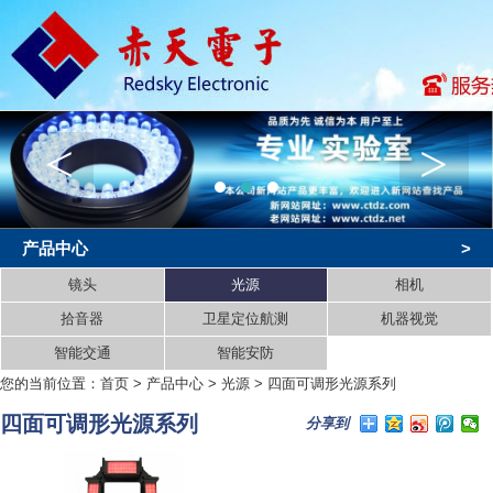
<
>
产品中心
>
镜头
光源
相机
拾音器
卫星定位航测
机器视觉
智能交通
智能安防
您的当前位置：
首页
>
产品中心
>
光源
>
四面可调形光源系列
四面可调形光源系列
分享到