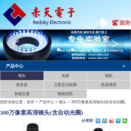
<
>
产品中心
>
镜头
光源
相机
拾音器
卫星定位航测
机器视觉
智能交通
智能安防
您的当前位置：
首页
>
产品中心
>
镜头
>
300万像素高清镜头(含自动光圈)
300万像素高清镜头(含自动光圈)
分享到