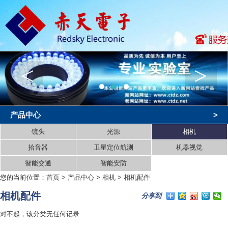
<
>
产品中心
>
镜头
光源
相机
拾音器
卫星定位航测
机器视觉
智能交通
智能安防
您的当前位置：
首页
>
产品中心
>
相机
>
相机配件
相机配件
分享到
对不起，该分类无任何记录